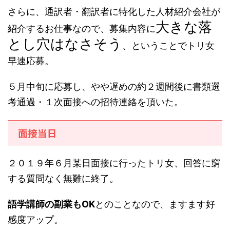
さらに、通訳者・翻訳者に特化した人材紹介会社が
大きな落
紹介するお仕事なので、募集内容に
とし穴はなさそう
、ということでトリ女
早速応募。
５月中旬に応募し、やや遅めの約２週間後に書類選
考通過・１次面接への招待連絡を頂いた。
面接当日
２０１９年６月某日面接に行ったトリ女、回答に窮
する質問なく無難に終了。
語学講師の副業もOK
とのことなので、ますます好
感度アップ。