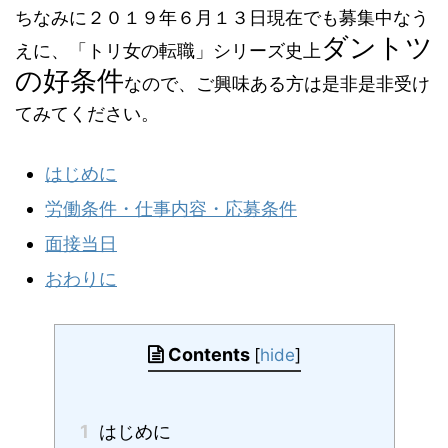
ちなみに２０１９年６月１３日現在でも募集中なう
ダントツ
えに、「トリ女の転職」シリーズ史上
の好条件
なので、ご興味ある方は是非是非受け
てみてください。
はじめに
労働条件・仕事内容・応募条件
面接当日
おわりに
Contents
[
hide
]
1
はじめに