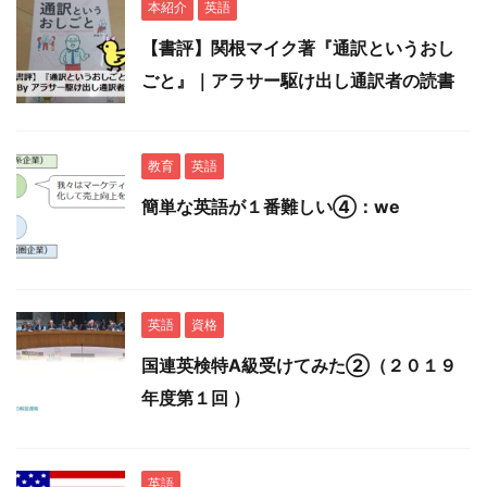
本紹介
英語
【書評】関根マイク著『通訳というおし
ごと』｜アラサー駆け出し通訳者の読書
教育
英語
簡単な英語が１番難しい④：we
英語
資格
国連英検特A級受けてみた②（２０１９
年度第１回 ）
英語