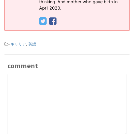
thinking. And mother who gave birth in
April 2020.
-
キャリア
,
英語
comment