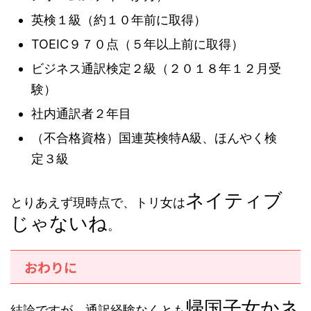
英検１級（約１０年前に取得）
TOEIC９７０点（５年以上前に取得）
ビジネス通訳検定２級（２０１８年１２月受
験）
社内通訳者２年目
（不合格資格）国連英検特A級、ほんやく検
定３級
ネイティブ
とりあえず現時点で、トリ女は
じゃないね
。
おわりに
帰国子女かネ
結論ですが、通訳経験なくとも