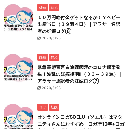
妊娠
育児
１０万円給付金ゲットなるか！？ベビー
出産当日（３９週４日）｜アラサー通訳
者の妊娠ログ⑧
2020/5/23
妊娠
育児
緊急事態宣言＆通院病院のコロナ感染発
生！波乱の妊娠後期Ⅱ（３３～３９週）｜
アラサー通訳者の妊娠ログ⑦
2020/5/23
ヨガ
妊娠
オンラインヨガSOELU（ソエル）はマタ
ニティさんにおすすめ！ヨガ歴10年+ヨガ