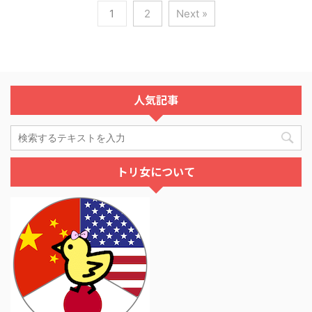
1
2
Next »
人気記事
トリ女について