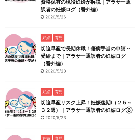
資格保有の現役妊婦が解説｜アラサー通
訳者の妊娠ログ（番外編）
2020/5/26
妊娠
育児
切迫早産で長期休職！傷病手当の申請～
受給まで｜アラサー通訳者の妊娠ログ
（番外編）
2020/5/23
妊娠
育児
切迫早産リスク上昇！妊娠後期Ⅰ（２５～
３２週）｜アラサー通訳者の妊娠ログ⑥
2020/5/23
妊娠
育児