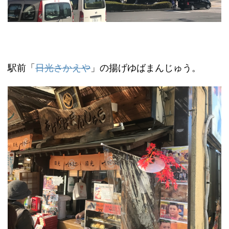
駅前「
日光さかえや
」の揚げゆばまんじゅう。