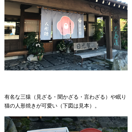
有名な三猿（見ざる・聞かざる・言わざる）や眠り
猫の人形焼きが可愛い（下図は見本）。