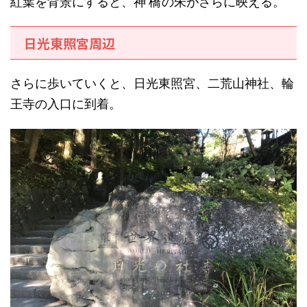
紅葉を背景にすると、
神橋
の
朱
がさらに映える。
日光東照宮周辺
さらに歩いていくと、日光東照宮、二荒山神社、輪
王寺の入口に到着。