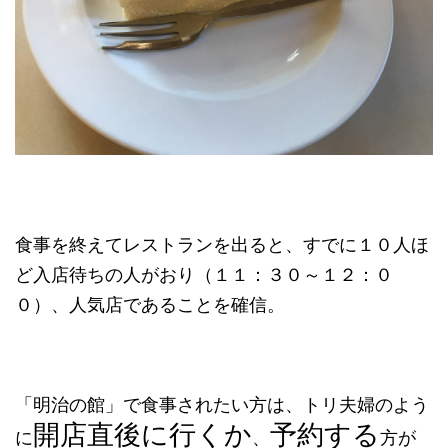
食事を終えてレストランを出ると、すでに１０人ほ
ど入店待ちの人がおり（１１：３０～１２：０
０）、人気店であることを確信。
「明治の館」で食事されたい方は、トリ夫婦のよう
開店直後に行くか
予約する
に
、
方が