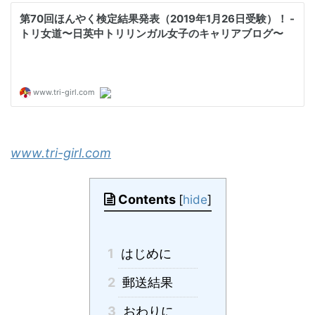
www.tri-girl.com
Contents
[
hide
]
1
はじめに
2
郵送結果
3
おわりに