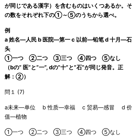
が同じである漢字）を含むものはいくつあるか。そ
の数をそれぞれ下の①～⑤のうちから選べ。
例
a 姓名―人民 b 医院―第一 c 以前―铅笔 d 十月―石
头
①一つ ②二つ ③三つ ④四つ ⑤なし
（bの” 医”と”一”, dの”十”と”石”が同じ発音。正
解：②）
問１ (7)
a未来―单位 b 性质―幸福 c 贸易―感冒 d 价
值―植物
①一つ ②二つ ③三つ ④四つ ⑤なし