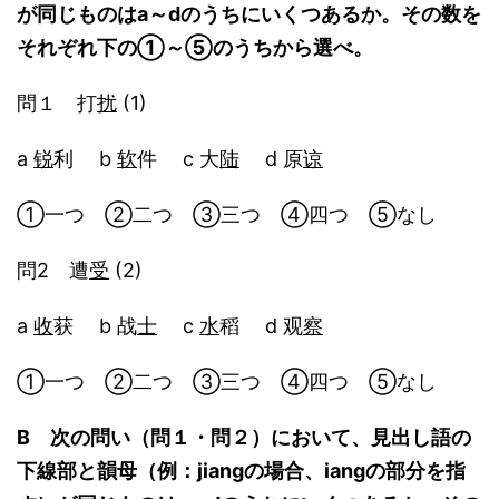
が同じものはa～dのうちにいくつあるか。その数を
それぞれ下の①～⑤のうちから選べ。
問１ 打
扰
(1)
a
锐
利 b
软
件 c 大
陆
d 原
谅
①一つ ②二つ ③三つ ④四つ ⑤なし
問2 遭
受
(2)
a
收
获 b 战
士
c
水
稻 d 观
察
①一つ ②二つ ③三つ ④四つ ⑤なし
B 次の問い（問１・問２）において、見出し語の
下線部と韻母（例：jiangの場合、iangの部分を指