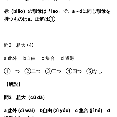
标
（biāo）の韻母は「iao」で、a～dに同じ韻母を
持つものはa。正解は①。
問2
粗
大 (4)
a
此
外 b
自
由 c
集
合 d
资
源
①一つ ②二つ ③三つ ④四つ ⑤なし
【解説】
問2
粗
大（cū dà）
a
此
外 (cǐ wài) b
自
由 (zì yóu) c
集
合 (jí hé) d