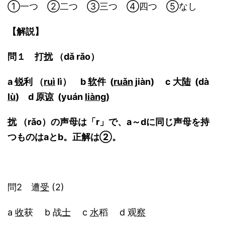
①一つ ②二つ ③三つ ④四つ ⑤なし
【解説】
問１ 打
扰
（dǎ rǎo）
a
锐
利 （
ruì
lì） b
软
件 (
ruǎn
jiàn) c 大
陆
(dà
lù
) d 原
谅
(yuán
liàng
)
扰
（rǎo）の声母は「r」で、a～dに同じ声母を持
つものはaとb。正解は②。
問2 遭
受
(2)
a
收
获 b 战
士
c
水
稻 d 观
察