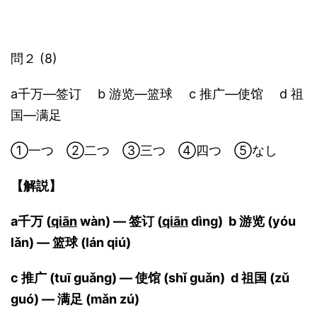
問２ (8)
a千万―签订 b 游览―篮球 c 推广―使馆 d 祖
国―满足
①一つ ②二つ ③三つ ④四つ ⑤なし
【解説】
a千万 (
qiān
wàn) ― 签订 (
qiān
dìng) b 游览 (yóu
lǎn) ― 篮球 (lán qiú)
c 推广 (tuī guǎng) ― 使馆 (shǐ guǎn) d 祖国 (zǔ
guó) ― 满足 (mǎn zú)