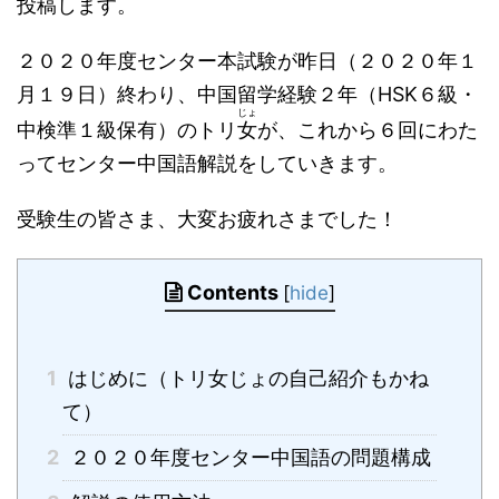
投稿します。
２０２０年度センター本試験が昨日（２０２０年１
月１９日）終わり、中国留学経験２年（HSK６級・
じょ
中検準１級保有）のトリ
女
が、これから６回にわた
ってセンター中国語解説をしていきます。
受験生の皆さま、大変お疲れさまでした！
Contents
[
hide
]
1
はじめに（トリ女じょの自己紹介もかね
て）
2
２０２０年度センター中国語の問題構成