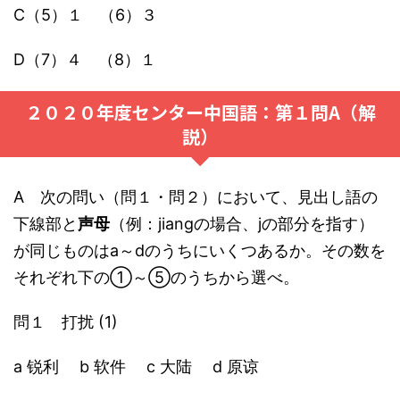
C（5）１ （6）３
D（7）４ （8）１
２０２０年度センター中国語：第１問A（解
説）
A 次の問い（問１・問２）において、見出し語の
下線部と
声母
（例：jiangの場合、jの部分を指す）
が同じものはa～dのうちにいくつあるか。その数を
それぞれ下の①～⑤のうちから選べ。
問１ 打扰 (1)
a 锐利 b 软件 c 大陆 d 原谅