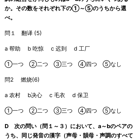
か。その数をそれぞれ下の①～⑤のうちから選
べ。
問１ 翻译 (5)
a 帮助 b 吃惊 c 迟到 d 工厂
①一つ ②二つ ③三つ ④四つ ⑤なし
問2 燃烧(6)
a 农村 b决心 c 毛衣 d 保卫
①一つ ②二つ ③三つ ④四つ ⑤なし
D 次の問い（問１～３）において、a～bのペアの
うち、同じ発音の漢字（声母・韻母・声調のすべて