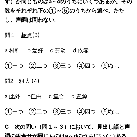
す）が同じものはa～dのうちにいくつあるか。その
数をそれぞれ下の①～⑤のうちから選べ。ただ
し、声調は問わない。
問１
标
点(3)
a 材
料
b 爱
好
c
劳
动 d 依
靠
①一つ ②二つ ③三つ ④四つ ⑤なし
問2
粗
大 (4)
a
此
外 b
自
由 c
集
合 d
资
源
①一つ ②二つ ③三つ ④四つ ⑤なし
C 次の問い（問１～３）において、見出し語と声
調の組合せが同じものはa～dのうちにいくつある