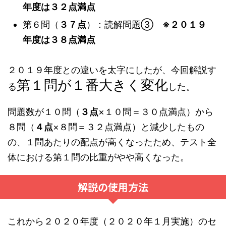
年度は３２点満点
第６問（
３７点
）：読解問題③
※２０１９
年度は３８点満点
２０１９年度との違いを太字にしたが、今回解説す
第１問が１番大きく変化
る
した。
問題数が１０問（
３点
×１０問＝３０点満点）から
８問（
４点
×８問＝３２点満点）と減少したもの
の、１問あたりの配点が高くなったため、テスト全
体における第１問の比重がやや高くなった。
解説の使用方法
これから２０２０年度（２０２０年１月実施）のセ