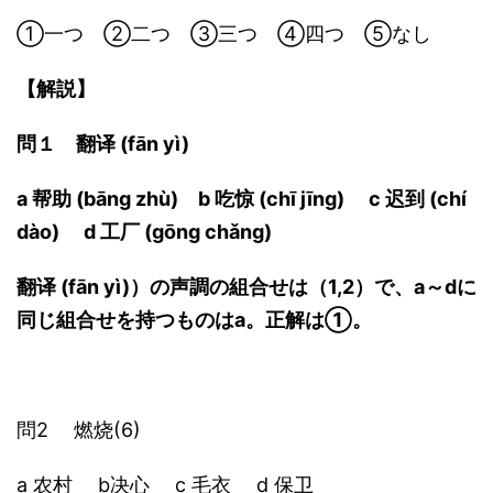
①一つ ②二つ ③三つ ④四つ ⑤なし
【解説】
問１ 翻译 (fān yì)
a 帮助 (bāng zhù) b 吃惊 (chī jīng) c 迟到 (chí
dào) d 工厂 (gōng chǎng)
翻译 (fān yì)）の声調の組合せは（1,2）で、a～dに
同じ組合せを持つものはa。正解は①。
問2 燃烧(6)
a 农村 b决心 c 毛衣 d 保卫