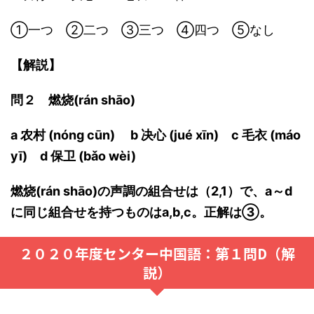
①一つ ②二つ ③三つ ④四つ ⑤なし
【解説】
問２ 燃烧(rán shāo)
a 农村 (nóng cūn) b 决心 (jué xīn) c 毛衣 (máo
yī) d 保卫 (bǎo wèi)
燃烧(rán shāo)の声調の組合せは（2,1）で、a～d
に同じ組合せを持つものはa,b,c。正解は③。
２０２０年度センター中国語：第１問D（解
説）