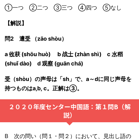
①一つ ②二つ ③三つ ④四つ ⑤なし
【解説】
問2 遭
受
（zāo shòu）
a
收
获 (shōu huò) b 战
士
(zhàn shì) c
水
稻
(shuǐ dào) d 观
察
(guān chá)
受
（shòu）の声母は「sh」で、a～dに同じ声母を
持つものはa,b, c。正解は③。
２０２０年度センター中国語：第１問B（解
説）
B 次の問い（問１・問２）において、見出し語の