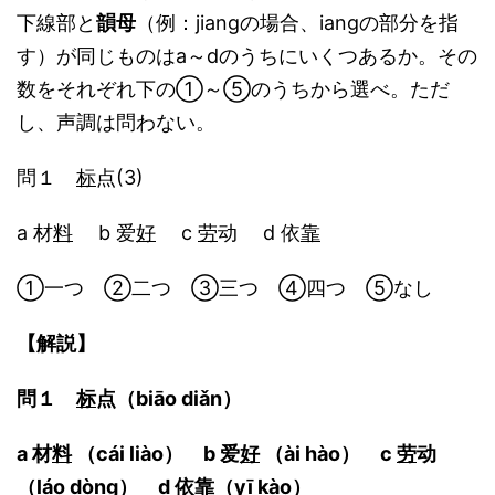
下線部と
韻母
（例：jiangの場合、iangの部分を指
す）が同じものはa～dのうちにいくつあるか。その
数をそれぞれ下の①～⑤のうちから選べ。ただ
し、声調は問わない。
問１
标
点(3)
a 材
料
b 爱
好
c
劳
动 d 依
靠
①一つ ②二つ ③三つ ④四つ ⑤なし
【解説】
問１
标
点（biāo diǎn）
a 材
料
（cái liào） b 爱
好
（ài hào） c
劳
动
（láo dòng） d 依
靠
（yī kào）