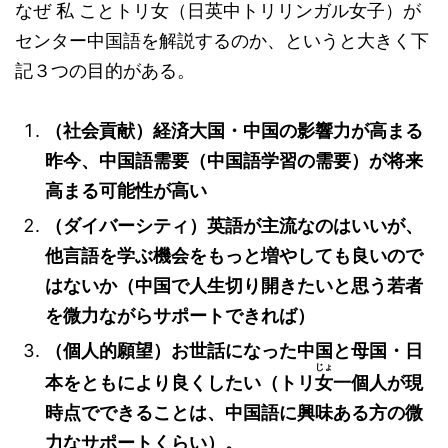
なぜ
私
ことトリ
女
（日英中トリリンガル女子）が
センター中国語を解説するのか、というと大きく下
記３つの目的がある。
（社会貢献）経済大国・中国の影響力が高まる
昨今、中国語需要（中国語学習の需要）が将来
高まる可能性が高い
（ダイバーシティ）英語が主流なのはいいが、
他言語を学ぶ機会をもっと増やしても良いので
はないか（中国で人生切り開きたいと思う若者
を微力ながらサポートできれば）
（個人的願望）お世話になった中国と母国・日
じょ
本をともにより良くしたい（トリ
女
一個人が現
時点でできることは、中国語に興味ある方の微
力なサポートくらい）。