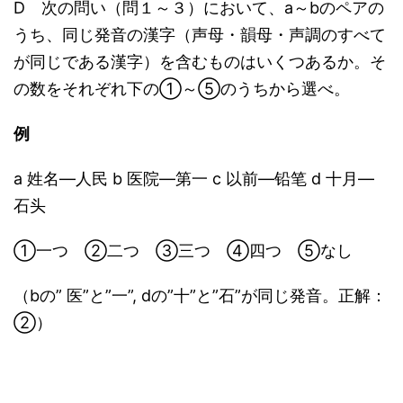
D 次の問い（問１～３）において、a～bのペアの
うち、同じ発音の漢字（声母・韻母・声調のすべて
が同じである漢字）を含むものはいくつあるか。そ
の数をそれぞれ下の①～⑤のうちから選べ。
例
a 姓名―人民 b 医院―第一 c 以前―铅笔 d 十月―
石头
①一つ ②二つ ③三つ ④四つ ⑤なし
（bの” 医”と”一”, dの”十”と”石”が同じ発音。正解：
②）