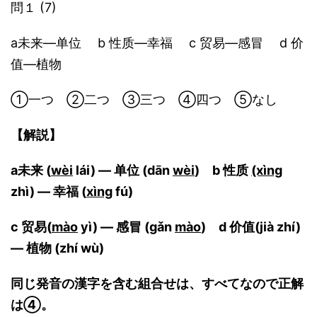
問１ (7)
a未来―单位 b 性质―幸福 c 贸易―感冒 d 价
值―植物
①一つ ②二つ ③三つ ④四つ ⑤なし
【解説】
a未来 (
wèi
lái) ― 单位 (dān
wèi
) b 性质
(xìng
zhì) ― 幸福 (
xìng
fú)
c 贸易(
mào
yì) ― 感冒 (gǎn
mào
) d 价值(jià zhí)
― 植物 (zhí wù)
同じ発音の漢字を含む組合せは、すべてなので正解
は④。